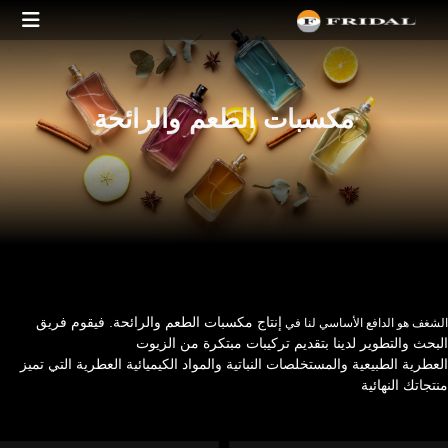
مكسبات الطعم والرائحة
إنتاج مكسبات الطعم والرائحة. فيقوم فریق
الشغف هو الدافع الأساسي لنا في
البحث والتطویر لدینا بتقديم تركیبات مبتكرة من الزیوت
العطرية
الطبیعیة
والمستخلصات النباتیة والمواد الكیمیائیة العطرية التي تميز
منتجاتك النھائیة